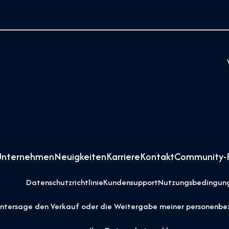
Unternehmen
Neuigkeiten
Karriere
Kontakt
Community-R
Datenschutzrichtlinie
Kundensupport
Nutzungsbedingun
untersage den Verkauf oder die Weitergabe meiner personenb