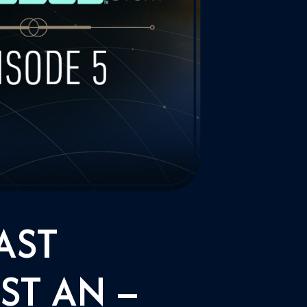
AST
IST AN –