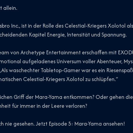
 allein.
ro Inc., ist in der Rolle des Celestial-Kriegers Xolotol al
scheidenden Kapitel Energie, Intensität und Spannung.
eam von Archetype Entertainment erschaffen mit EXOD
motional aufgeladenes Universum voller Abenteuer, Myst
Als waschechter Tabletop-Gamer war es ein Riesenspaß fü
tischen Celestial-Kriegers Xolotol zu schlüpfen.“
ichen Griff der Mara-Yama entkommen? Oder gehen die
eit für immer in der Leere verloren?
och nie gesehen. Jetzt Episode 5: Mara-Yama ansehen!