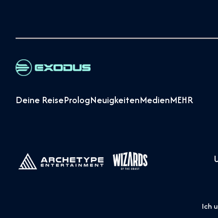
Deine Reise
Prolog
Neuigkeiten
Medien
MEHR
Ich 