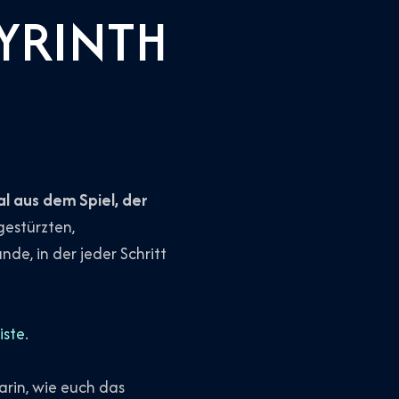
YRINTH
l aus dem Spiel, der
gestürzten,
nde, in der jeder Schritt
iste
.
darin, wie euch das