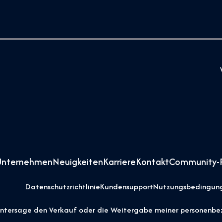
Unternehmen
Neuigkeiten
Karriere
Kontakt
Community-R
Datenschutzrichtlinie
Kundensupport
Nutzungsbedingun
untersage den Verkauf oder die Weitergabe meiner personenb