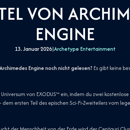
TEL VON ARCHI
ENGINE
13. Januar 2026
|
Archetype Entertainment
rchimedes Engine noch nicht gelesen?
Es gibt keine bes
e Universum von EXODUS™ ein, indem du zwei kostenlose 
– dem ersten Teil des epischen Sci-Fi-Zweiteilers vom leg
ucht der Menschheit von der Erde wird der Centauri Clus