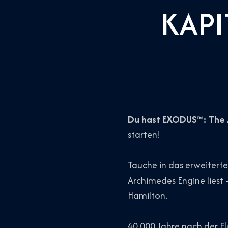
KAPI
Du hast EXODUS™: The A
starten!
Tauche in das erweitert
Archimedes Engine liest 
Hamilton.
40.000 Jahre nach der Fl