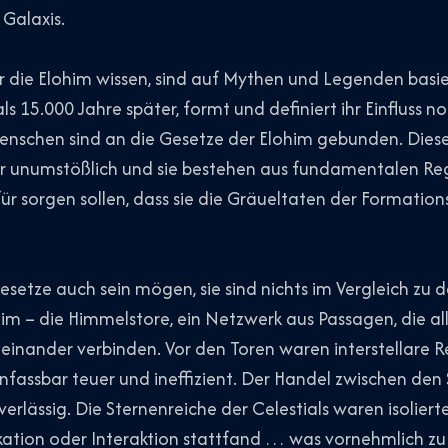
Galaxis.
r die Elohim wissen, sind auf Mythen und Legenden basi
als 15.000 Jahre später, formt und definiert ihr Einfluss 
enschen sind an die Gesetze der Elohim gebunden. Diese
er unumstößlich und sie bestehen aus fundamentalen R
ür sorgen sollen, dass sie die Gräueltaten der Formation
esetze auch sein mögen, sie sind nichts im Vergleich zu
im – die Himmelstore, ein Netzwerk aus Passagen, die al
einander verbinden. Vor den Toren waren interstellare R
nfassbar teuer und ineffizient. Der Handel zwischen de
erlässig. Die Sternenreiche der Celestials waren isoliert
ion oder Interaktion stattfand … was vornehmlich zu d