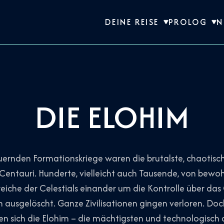
DEINE REISE
PROLOG
N
DIE ELOHIM
rnden Formationskriege waren die brutalste, chaotisch
 Centauri. Hunderte, vielleicht auch Tausende, von be
nreiche der Celestials einander um die Kontrolle über das
 ausgelöscht. Ganze Zivilisationen gingen verloren. Doc
ben sich die Elohim – die mächtigsten und technologisch