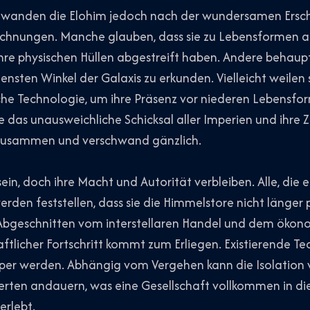
hwanden die Elohim jedoch nach der wundersamen Ersch
ichnungen. Manche glauben, dass sie zu Lebensformen au
hre physischen Hüllen abgestreift haben. Andere behaup
ensten Winkel der Galaxis zu erkunden. Vielleicht weilen
iche Technologie, um ihre Präsenz vor niederen Lebensfo
ie das unausweichliche Schicksal aller Imperien und ihre Z
zusammen und verschwand gänzlich.
ein, doch ihre Macht und Autorität verbleiben. Alle, die
erden feststellen, dass sie die Himmelstore nicht länger 
 Abgeschnitten vom interstellaren Handel und dem ökon
ftlicher Fortschritt kommt zum Erliegen. Existierende Tec
er werden. Abhängig vom Vergehen kann die Isolation v
derten andauern, was eine Gesellschaft vollkommen in d
erlebt.