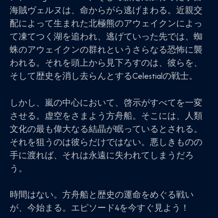
海賊ヴェルヌは、命からがら逃げまわる。近親交
配によって生まれた北極熊のアウェイクンによっ
て凍てつく湖を追われ、逃げていった先では、蜘
蛛のアウェイクンの群れというさらなる恐怖に襲
われる。それを頭上から見下ろすのは、彼らを、
そして歴史を消し去らんとするCelestialの戦士。
しかし、嵐の中心において、啓示がすべてを一変
させる。虚空をさまよう方舟船。そこには、人類
文化の最も偉大なる結晶が眠っているとされる。
それを狙うのは彼らだけではない。悪しきものの
手に渡れば、それは永遠に失われてしまうだろ
う。
時間はない。方舟船と歴史の運命をめぐる戦い
が、今始まる。エピソード4を今すぐ見よう！