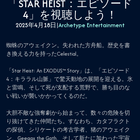
「STAR HEIST：エピソード
4」を視聴しよう！
2025年4月18日
|
Archetype Entertainment
蜘蛛のアウェイクン。失われた方舟船。歴史を書
き換える力を持ったCelestial。
「Star Heist: An EXODUS™ Story」は、「エピソード
4：キララル山脈」で驚天動地の展開を迎える。氷
と雷鳴、そして死が支配する荒野で、勝ち目のな
い戦いが襲いかかってくるのだ。
大胆不敵な強奪劇から始まって、数々の危険を切
り抜けてきた仲間たち。すなわち、カタフラクト
の探偵、シリケートの考古学者、猪のアウェイク
ン、Geegax the Gath、そして新たに加わった宇宙