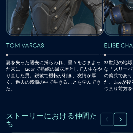
Elise Ch
Tom Vargas
23世紀の地
妻を失った過去に捕らわれ、星々をさまよっ
な「スリーパ
た末に、Lidonで熟練の回収屋として人生をや
の傭兵であり
り直した男。鋭敏で機転が利き、友情が厚
た。Elise
く、過去の残骸の中で生きることを学んでき
つまり前方を
た。
ストーリーにおける仲間た
ち