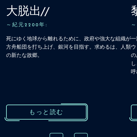
大脱出//
～紀元2200年
:
～
死にゆく地球から離れるために、政府や強大な組織が
一
方舟船団を打ち上げ、銀河を目指す。求めるは、人類
ウ
の新たな故郷。
の
し
呼
もっと読む