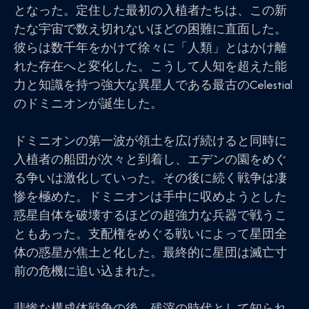
となった。定住した最初の入植者たちは、この新
たな宇宙で数え切れないほどの困難に直面した。
彼らは数千年をかけて徐々に「人類」とはかけ離
れた存在へと変化した。こうして人知を超えた能
力と知識を持つ強大な異星人である最古のCelestial
のドミニオンが誕生した。
ドミニオンの第一波が領土を広げ続けると同時に
入植者の船団が次々と到着し、エデンの園をめぐ
る争いは激化していった。その後に続く戦争は凄
惨を極めた。ドミニオンは手中に収めようとした
惑星自体を破壊するほどの超強力な兵器で戦うこ
ともあった。支配権をめぐる戦いによって星団全
体の惑星が焦土と化した。最終的に星団は滅亡寸
前の危機に追い込まれた。
悲惨な構成体戦争の後、残滓の時代として知られ