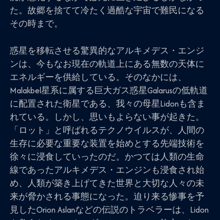
た。故郷を捨てて冷たく過酷な宇宙で難民になる
その時まで。
惑星を移転させる驚異的なアルキメデス・エンジ
ンは、今もなお現在の軌道上にある無数の天体に
エネルギーを供給している。そのなかには、
Malakbel星系に属する巨大ガス惑星Galarusの低軌道
に配置された衛星である、我々の母星Lidonも含ま
れている。しかし、思いもよらない事が起きた。
「ロット」と呼ばれるテクノウイルスが、人間の
生存に必要な重要な装置を始めとする先端技術を
徐々に浸食していったのだ。かつては人類の生命
線であったアルキメデス・エンジンも浸食され始
め、人類が築き上げてきた世界と大切な人々の未
来が脅かされる事態になった。迫り来る惨事を予
見したOrion Aslanなどの伝説のトラベラーは、Lidon