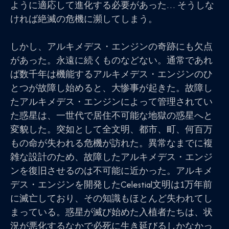
ように適応して進化する必要があった… そうしな
ければ絶滅の危機に瀕してしまう。
しかし、アルキメデス・エンジンの奇跡にも欠点
があった。永遠に続くものなどない。通常であれ
ば数千年は機能するアルキメデス・エンジンのひ
とつが故障し始めると、大惨事が起きた。故障し
たアルキメデス・エンジンによって管理されてい
た惑星は、一世代で居住不可能な地獄の惑星へと
変貌した。突如として全文明、都市、町、何百万
もの命が失われる危機が訪れた。異常なまでに複
雑な設計のため、故障したアルキメデス・エンジ
ンを復旧させるのは不可能に近かった。アルキメ
デス・エンジンを開発したCelestial文明は1万年前
に滅亡しており、その知識もほとんど失われてし
まっている。惑星が滅び始めた入植者たちは、状
況が悪化するなかで必死に生き延びるしかなかっ