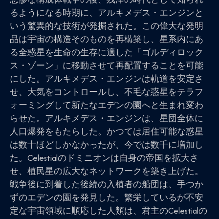
るようになる時期に、アルキメデス・エンジンと
いう驚異的な技術が発掘された。この偉大な発明
品は宇宙の構造そのものを再構築し、星系内にあ
る全惑星を生命の生存に適した「ゴルディロック
ス・ゾーン」に移動させて再配置することを可能
にした。アルキメデス・エンジンは軌道を安定さ
せ、大気をコントロールし、不毛な惑星をテラフ
ォーミングして新たなエデンの園へと生まれ変わ
らせた。アルキメデス・エンジンは、星団全体に
人口爆発をもたらした。かつては居住可能な惑星
は数十ほどしかなかったが、今では数千に増加し
た。Celestialのドミニオンは自身の帝国を拡大さ
せ、植民星の広大なネットワークを築き上げた。
戦争後に到着した後続の入植者の船団は、手つか
ずのエデンの園を発見した。繁栄しているが不安
定な宇宙領域に順応した人類は、君主のCelestialの