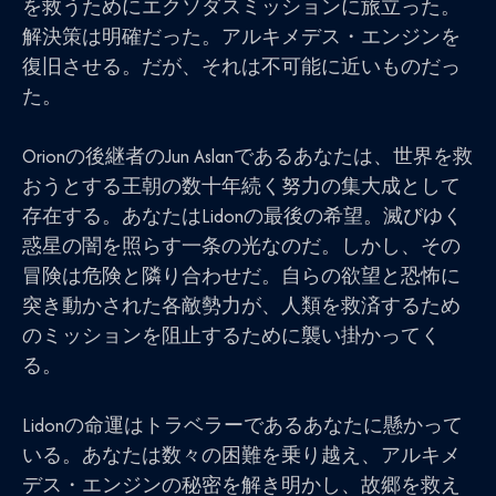
を救うためにエクソダスミッションに旅立った。
解決策は明確だった。アルキメデス・エンジンを
復旧させる。だが、それは不可能に近いものだっ
た。
Orionの後継者のJun Aslanであるあなたは、世界を救
おうとする王朝の数十年続く努力の集大成として
存在する。あなたはLidonの最後の希望。滅びゆく
惑星の闇を照らす一条の光なのだ。しかし、その
冒険は危険と隣り合わせだ。自らの欲望と恐怖に
突き動かされた各敵勢力が、人類を救済するため
のミッションを阻止するために襲い掛かってく
る。
Lidonの命運はトラベラーであるあなたに懸かって
いる。あなたは数々の困難を乗り越え、アルキメ
デス・エンジンの秘密を解き明かし、故郷を救え