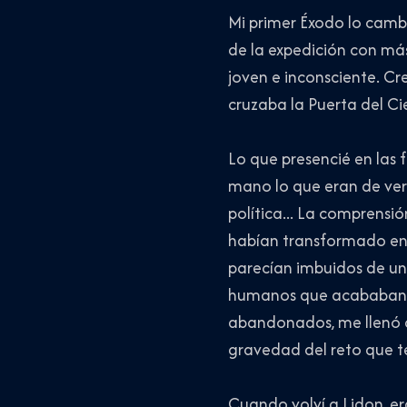
Mi primer Éxodo lo cambi
de la expedición con má
joven e inconsciente. Cr
cruzaba la Puerta del Cie
Lo que presencié en las f
mano lo que eran de verd
política... La comprensi
habían transformado en 
parecían imbuidos de un 
humanos que acababan de
abandonados, me llenó d
gravedad del reto que t
Cuando volví a Lidon, er