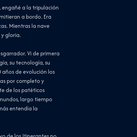
 engañé a la tripulación
mitieran a bordo. Era
zas. Mientras la nave
y gloria.
esgarrador. Vi de primera
ía, su tecnología, su
0 años de evolución los
as por completo y
te de los patéticos
 mundos, largo tiempo
más entendía la
o de los Itinerantes no