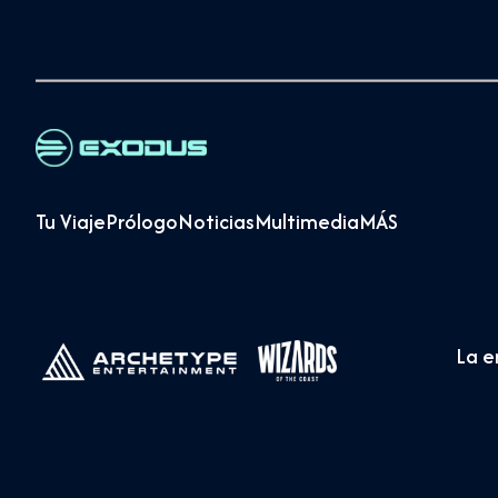
Tu Viaje
Prólogo
Noticias
Multimedia
MÁS
La 