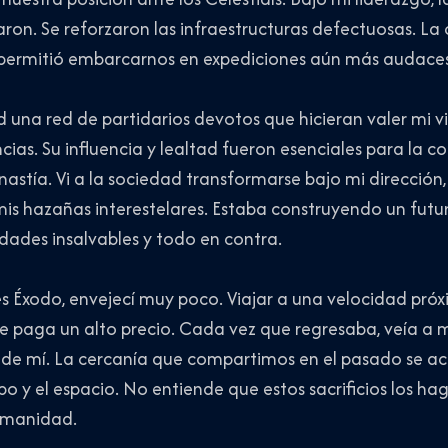
aron. Se reforzaron las infraestructuras defectuosas. La
os permitió embarcarnos en expediciones aún más audaces
una red de partidarios devotos que hicieran valer mi vi
ias. Su influencia y lealtad fueron esenciales para la c
inastía. Vi a la sociedad transformarse bajo mi dirección
mis hazañas interestelares. Estaba construyendo un futu
idades insalvables y todo en contra.
es Éxodo, envejecí muy poco. Viajar a una velocidad próxi
se paga un alto precio. Cada vez que regresaba, veía a 
de mí. La cercanía que compartimos en el pasado se ac
o y el espacio. No entiende que estos sacrificios los hag
humanidad.