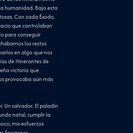
a la humanidad. Bajo esta
itosas. Con cada Éxodo,
spacio que controlaban
do para conseguir
echábamos los restos
rmarlos en algo que nos
ías de Itinerantes de
ueña victoria que
ros provocaba aún más
 Un salvador. El paladín
undo natal, cumplir la
oco, mis esfuerzos
las facciones