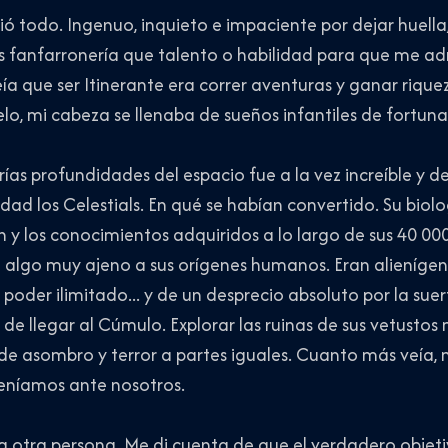
ó todo. Ingenuo, inquieto e impaciente por dejar huella,
s fanfarronería que talento o habilidad para que me ad
eía que ser Itinerante era correr aventuras y ganar rique
lo, mi cabeza se llenaba de sueños infantiles de fortuna 
rías profundidades del espacio fue a la vez increíble y d
ad los Celestials. En qué se habían convertido. Su biolog
ón y los conocimientos adquiridos a lo largo de sus 40 00
algo muy ajeno a sus orígenes humanos. Eran alienígen
poder ilimitado... y de un desprecio absoluto por la suer
 llegar al Cúmulo. Explorar las ruinas de sus vetustos
e asombro y terror a partes iguales. Cuanto más veía, 
eníamos ante nosotros.
a otra persona. Me di cuenta de que el verdadero objetiv