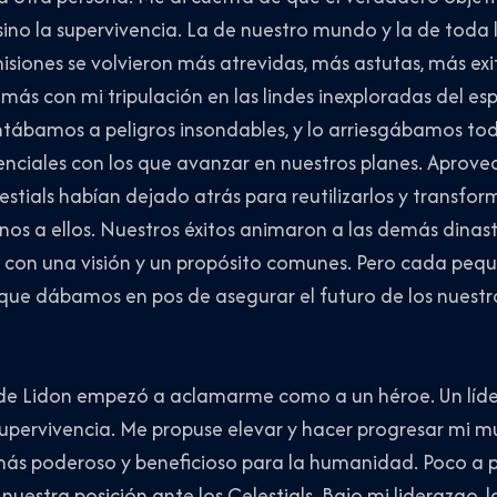
, sino la supervivencia. La de nuestro mundo y la de tod
isiones se volvieron más atrevidas, más astutas, más ex
ás con mi tripulación en las lindes inexploradas del e
entábamos a peligros insondables, y lo arriesgábamos to
enciales con los que avanzar en nuestros planes. Aprov
estials habían dejado atrás para reutilizarlos y transfo
rnos a ellos. Nuestros éxitos animaron a las demás dinast
a con una visión y un propósito comunes. Pero cada peq
que dábamos en pos de asegurar el futuro de los nuest
 de Lidon empezó a aclamarme como a un héroe. Un líder.
supervivencia. Me propuse elevar y hacer progresar mi m
ás poderoso y beneficioso para la humanidad. Poco a p
nuestra posición ante los Celestials. Bajo mi liderazgo, 