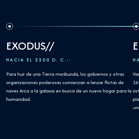
EXODUS//
E
HACIA EL 2200 D. C.:
:
H
Para huir de una Tierra moribunda, los gobiernos y otras
Va
organizaciones poderosas comienzan a lanzar flotas de
16
naves Arca a la galaxia en busca de un nuevo hogar para la
si
humanidad.
pl
«m