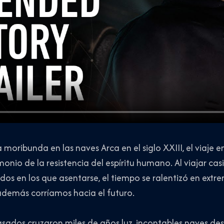
a moribunda en las naves Arca en el siglo XXIII, el viaje
nio de la resistencia del espíritu humano. Al viajar casi
os en los que asentarse, el tiempo se ralentizó en extr
 además corríamos hacia el futuro.
ados cruzaron miles de años luz, incontables naves des