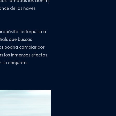
dos llamados los Elohim,
ance de las naves
propósito los impulsa a
tials que buscas
los podría cambiar por
ás los inmensos efectos
 su conjunto.