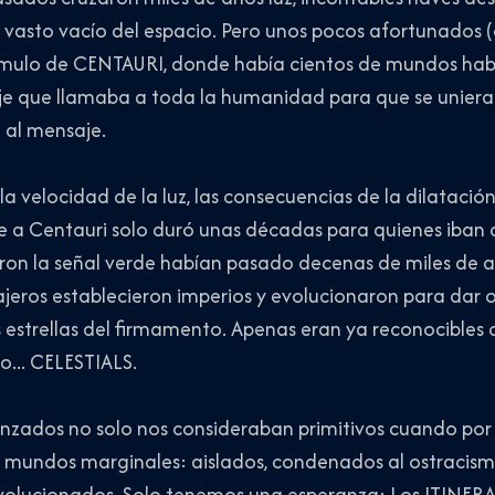
l vasto vacío del espacio. Pero unos pocos afortunados (
úmulo de CENTAURI, donde había cientos de mundos habit
je que llamaba a toda la humanidad para que se uniera 
 al mensaje.
a velocidad de la luz, las consecuencias de la dilatació
je a Centauri solo duró unas décadas para quienes iban 
aron la señal verde habían pasado decenas de miles de 
ajeros establecieron imperios y evolucionaron para dar o
s estrellas del firmamento. Apenas eran ya reconocibl
... CELESTIALS.
anzados no solo nos consideraban primitivos cuando por 
a mundos marginales: aislados, condenados al ostracism
olucionados. Solo tenemos una esperanza: Los ITINERA