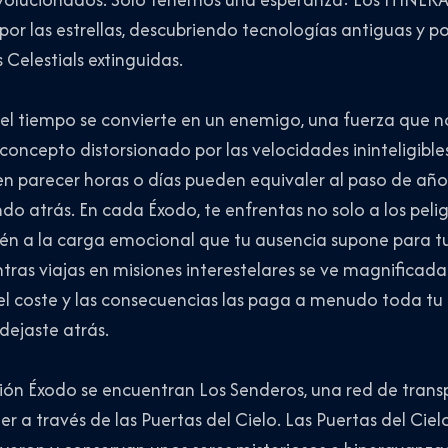
por las estrellas, descubriendo tecnologías antiguas y
 Celestials extinguidas.
e, el tiempo se convierte en un enemigo, una fuerza que n
concepto distorsionado por las velocidades ininteligibles
n parecer horas o días pueden equivaler al paso de años
do atrás. En cada Éxodo, te enfrentas no solo a los pel
ién a la carga emocional que tu ausencia supone para t
ras viajas en misiones interestelares se ve magnificada 
el coste y las consecuencias las paga a menudo toda tu civ
dejaste atrás.
ión Éxodo se encuentran Los Senderos, una red de transpo
r a través de las Puertas del Cielo. Las Puertas del Ciel