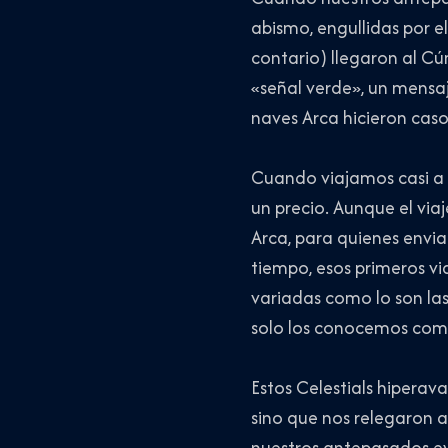
abismo, engullidas por e
contario) llegaron al C
«señal verde», un mensa
naves Arca hicieron caso
Cuando viajamos casi a l
un precio. Aunque el via
Arca, para quienes envi
tiempo, esos primeros vi
variadas como lo son la
solo los conocemos como
Estos Celestials hiperav
sino que nos relegaron 
nuestros antepasados ev