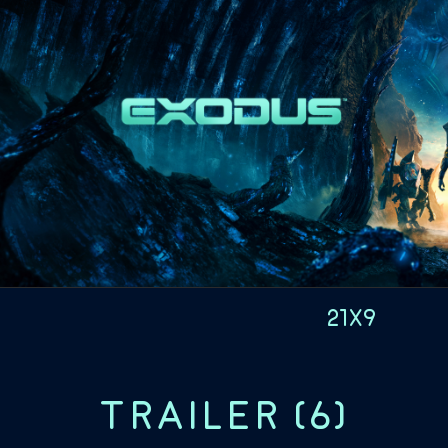
21x9
TRAILER
(
6
)