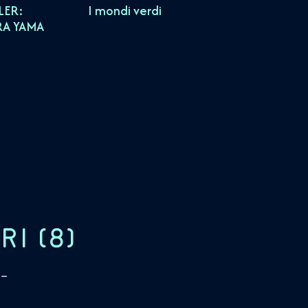
LER:
I mondi verdi
RA YAMA
RI
(
8
)