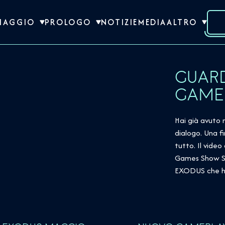
VIAGGIO
PROLOGO
NOTIZIE
MEDIA
ALTRO
GUARD
GAMEP
Hai già avuto
dialogo. Una f
tutto. Il vide
Games Show Su
EXODUS che ha