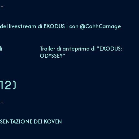
i del livestream di EXODUS | con ‪@CohhCarnage‬
i
Trailer di anteprima di "EXODUS:
ODYSSEY"
12
)
ESENTAZIONE DEI KOVEN