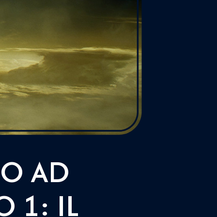
SO AD
 1: IL