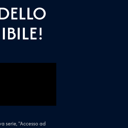
 DELLO
IBILE!
va serie, "Accesso ad