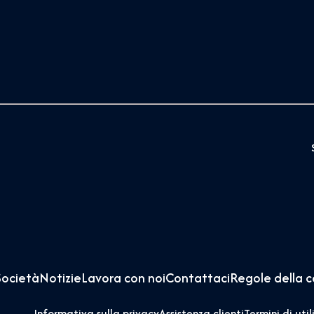
Società
Notizie
Lavora con noi
Contattaci
Regole della 
Informativa sulla privacy
Assistenza clienti
Termini di util