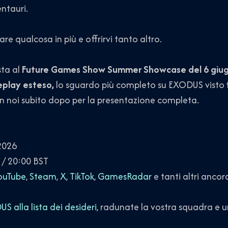
ntauri.
re qualcosa in più e offrirvi tanto altro.
ta al
Future Games Show Summer Showcase del 6 giugn
play esteso,
lo sguardo più completo su EXODUS visto f
con noi subito dopo per la presentazione completa.
2026
 / 20:00 BST
ouTube
,
Steam
,
X
,
TikTok
,
GamesRadar
e tanti altri ancor
 alla lista dei desideri
, radunate la vostra squadra e uni