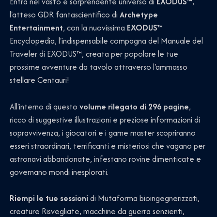
Entra nel vasto e sorprendente universo di
EXODUS™
,
l'atteso GDR fantascientifico di
Archetype
Entertainment
, con la nuovissima
EXODUS™
Encyclopedia, l'indispensabile compagna del Manuale del
Traveler di EXODUS™, creata per popolare le tue
prossime avventure da tavolo attraverso l'ammasso
stellare Centauri!
All'interno di questo
volume rilegato di 296 pagine
,
ricco di suggestive illustrazioni e preziose informazioni di
sopravvivenza, i giocatori e i game master scopriranno
esseri straordinari, terrificanti e misteriosi che vagano per
astronavi abbandonate, infestano rovine dimenticate e
governano mondi inesplorati.
Riempi le tue sessioni
di Mutaforma bioingegnerizzati,
creature Risvegliate, macchine da guerra senzienti,