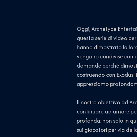
Oggi, Archetype Enterta
questa serie di video pe
hanno dimostrato la lor
vengono condivise con i c
domande perché dimostra
costruendo con Exodus. È 
apprezziamo profondame
Il nostro obiettivo ad A
continuare ad amare per
profonda, non solo in qu
sui giocatori per via de