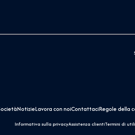
Società
Notizie
Lavora con noi
Contattaci
Regole della 
Informativa sulla privacy
Assistenza clienti
Termini di util