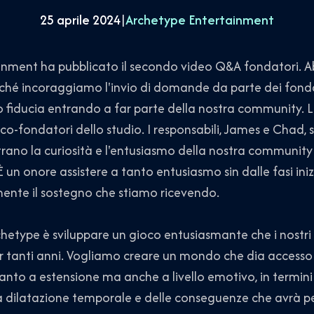
25 aprile 2024
|
Archetype Entertainment
inment ha pubblicato il secondo video Q&A fondatori. 
rché incoraggiamo l'invio di domande da parte dei fondato
o fiducia entrando a far parte della nostra community.
o-fondatori dello studio. I responsabili, James e Chad, s
no la curiosità e l'entusiasmo della nostra community 
un onore assistere a tanto entusiasmo sin dalle fasi inizi
nte il sostegno che stiamo ricevendo.
rchetype è sviluppare un gioco entusiasmante che i nostr
 tanti anni. Vogliamo creare un mondo che dia accesso 
anto a estensione ma anche a livello emotivo, in termini
lla dilatazione temporale e delle conseguenze che avrà pe