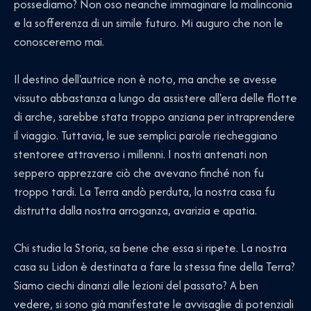
possediamo? Non oso neanche immaginare la malinconia
e la sofferenza di un simile futuro. Mi auguro che non le
conosceremo mai.
Il destino dell'autrice non è noto, ma anche se avesse
vissuto abbastanza a lungo da assistere all'era delle flotte
di arche, sarebbe stata troppo anziana per intraprendere
il viaggio. Tuttavia, le sue semplici parole riecheggiano
stentoree attraverso i millenni. I nostri antenati non
seppero apprezzare ciò che avevano finché non fu
troppo tardi. La Terra andò perduta, la nostra casa fu
distrutta dalla nostra arroganza, avarizia e apatia.
Chi studia la Storia, sa bene che essa si ripete. La nostra
casa su Lidon è destinata a fare la stessa fine della Terra?
Siamo ciechi dinanzi alle lezioni del passato? A ben
vedere, si sono già manifestate le avvisaglie di potenziali