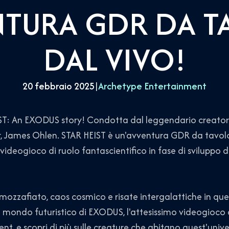
NTURA GDR DA T
DAL VIVO!
20 febbraio 2025
|
Archetype Entertainment
T: An EXODUS story! Condotta dal leggendario creatore 
 James Ohlen. STAR HEIST è un'avventura GDR da tavol
videogioco di ruolo fantascientifico in fase di sviluppo 
mozzafiato, caos cosmico e risate intergalattiche in q
il mondo futuristico di EXODUS, l'attesissimo videogioco 
t, e scopri di più sulle creature che abitano quest'unive