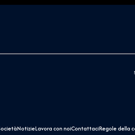
Società
Notizie
Lavora con noi
Contattaci
Regole della 