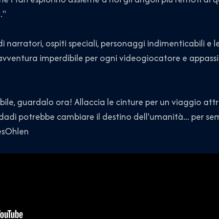
."
 narratori, ospiti speciali, personaggi indimenticabili e 
avventura imperdibile per ogni videogiocatore e appassi
ibile, guardalo ora! Allaccia le cinture per un viaggio att
di dadi potrebbe cambiare il destino dell'umanità... per se
esOhlen