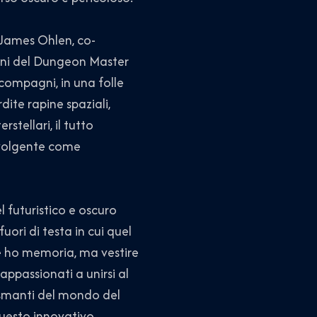
o James Ohlen, co-
anni del Dungeon Master
 compagni, in una folle
ite rapine spaziali,
tellari, il tutto
nvolgente come
l futuristico e oscuro
ori di testa in cui quel
e ho memoria, ma vestire
appassionati a unirsi al
iasmanti del mondo del
 questo innovativo