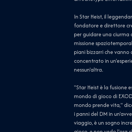
In Star Heist, il leggend
fondatore e direttore cr
per guidare una ciurma di
missione spaziotemporale
piani bizzarri che vanno 
concentrato in un'esper
nessun'altra.
"Star Heist è la fusione 
mondo di gioco di EXODUS
mondo prende vita," dic
i panni del DM in un'avve
viaggio, è un sogno incr
gioco, e non vedo l'ora c