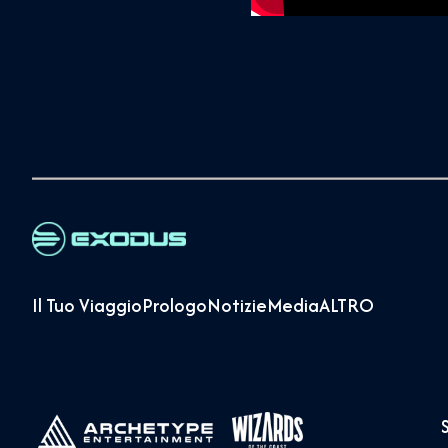
Il Tuo Viaggio
Prologo
Notizie
Media
ALTRO