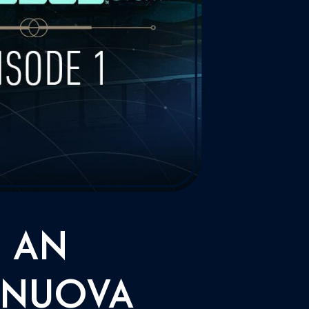
: AN
 NUOVA