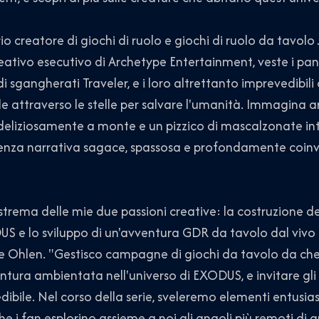
ario creatore di giochi di ruolo e giochi di ruolo da tavol
eativo esecutivo di Archetype Entertainment, veste i p
 sgangherati Traveler, e i loro altrettanto imprevedibili
 attraverso le stelle per salvare l'umanità. Immagina ard
deliziosamente a monte e un pizzico di mascalzonate inters
ienza narrativa sagace, spassosa e profondamente coi
estrema delle mie due passioni creative: la costruzione de
 e lo sviluppo di un'avventura GDR da tavolo dal vivo fu
e Ohlen. "Gestisco campagne di giochi da tavolo da ch
ntura ambientata nell'universo di EXODUS, e invitare gli 
edibile. Nel corso della serie, sveleremo elementi entus
he i fan esplorino assieme a noi gli angoli più remoti di