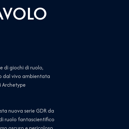
AVOLO
di giochi di ruolo,
o dal vivo ambientata
di Archetype
uesta nuova serie GDR da
di ruolo fantascientifico
rso oscuro e pericoloso.