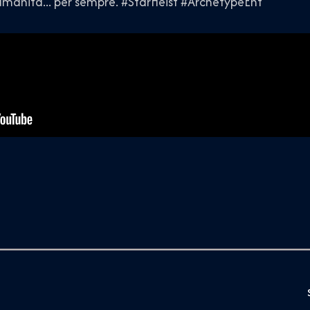
'umanità... per sempre. #StarHeist #ArchetypeEnt