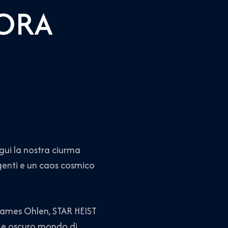
 ORA
egui la nostra ciurma
lgenti e un caos cosmico
James Ohlen, STAR HEIST
 e oscuro mondo di