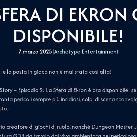
SFERA DI EKRON
DISPONIBILE!
7 marzo 2025
|
Archetype Entertainment
.. e la posta in gioco non è mai stata così alta!
ory – Episodio 2: La Sfera di Ekron è ora disponibile: s
ronta pericoli sempre più insidiosi, colpi di scena sconvo
sto.
o creatore di giochi di ruolo, nonché Dungeon Master, 
tura GDR da tavolo dal vivo ambientata nel pericoloso