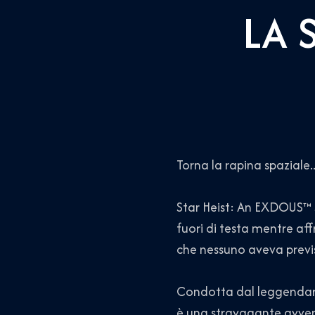
LA 
Torna la rapina spaziale.
Star Heist: An EXDOUS™ St
fuori di testa mentre aff
che nessuno aveva previ
Condotta dal leggendari
è una stravagante avven