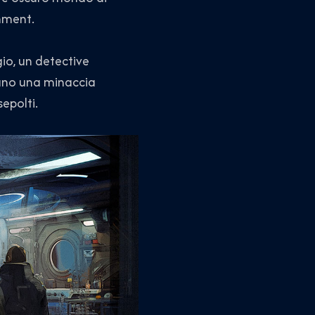
inment.
io, un detective
ntano una minaccia
sepolti.