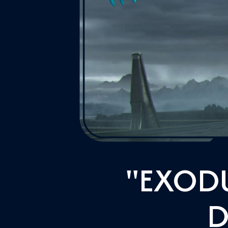
"EXODU
D