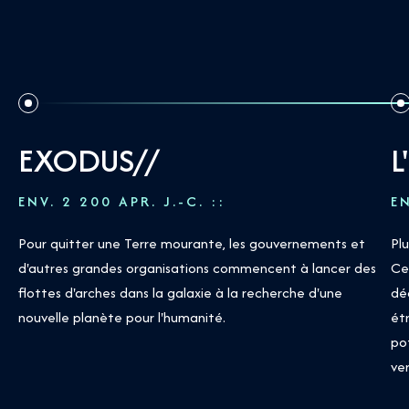
EXODUS//
L
ENV. 2 200 APR. J.-C. :
:
EN
Pour quitter une Terre mourante, les gouvernements et
Plu
d'autres grandes organisations commencent à lancer des
Ce
flottes d'arches dans la galaxie à la recherche d'une
dé
nouvelle planète pour l'humanité.
ét
po
ver