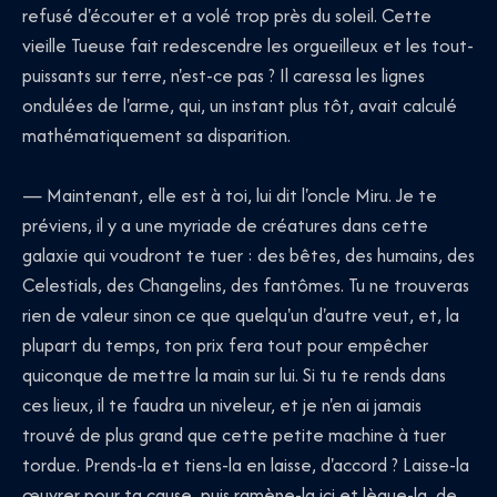
refusé d'écouter et a volé trop près du soleil. Cette
vieille Tueuse fait redescendre les orgueilleux et les tout-
puissants sur terre, n'est-ce pas ? Il caressa les lignes
ondulées de l'arme, qui, un instant plus tôt, avait calculé
mathématiquement sa disparition.
— Maintenant, elle est à toi, lui dit l'oncle Miru. Je te
préviens, il y a une myriade de créatures dans cette
galaxie qui voudront te tuer : des bêtes, des humains, des
Celestials, des Changelins, des fantômes. Tu ne trouveras
rien de valeur sinon ce que quelqu'un d'autre veut, et, la
plupart du temps, ton prix fera tout pour empêcher
quiconque de mettre la main sur lui. Si tu te rends dans
ces lieux, il te faudra un niveleur, et je n'en ai jamais
trouvé de plus grand que cette petite machine à tuer
tordue. Prends-la et tiens-la en laisse, d'accord ? Laisse-la
œuvrer pour ta cause, puis ramène-la ici et lègue-la, de