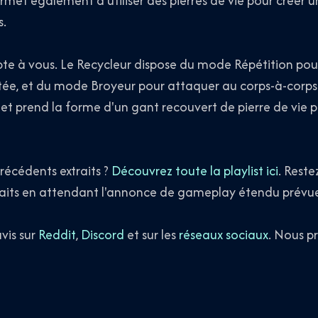
permet également d'utiliser des pierres de vie pour créer 
s.
e à vous. Le Recycleur dispose du mode Répétition pour 
e, et du mode Broyeur pour attaquer au corps-à-corps. 
let prend la forme d'un gant recouvert de pierre de vie 
écédents extraits ?
Découvrez toute la playlist ici
. Reste
traits en attendant l'annonce de gameplay étendu prévue
vis sur
Reddit
,
Discord
et sur les
réseaux sociaux
. Nous p