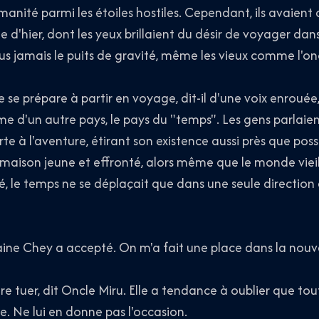
anité parmi les étoiles hostiles. Cependant, ils avaient d
 d'hier, dont les yeux brillaient du désir de voyager dans 
us jamais le puits de gravité, même les vieux comme l'on
 se prépare à partir en voyage, dit-il d'une voix enrouée
e d'un autre pays, le pays du "temps". Les gens parlaient 
rte à l'aventure, étirant son existence aussi près que poss
 maison jeune et effronté, alors même que le monde vieil
é, le temps ne se déplaçait que dans une seule direction et
ine Chey a accepté. On m'a fait une place dans la nouve
e tuer, dit Oncle Miru. Elle a tendance à oublier que tou
e. Ne lui en donne pas l'occasion.