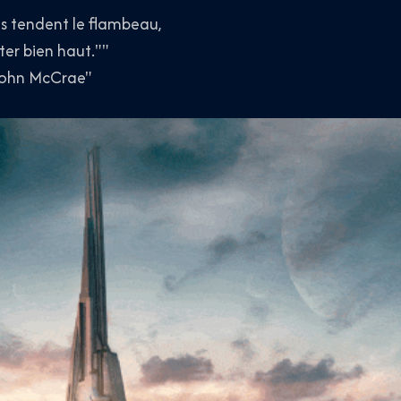
s tendent le flambeau,
ter bien haut.""
John McCrae"