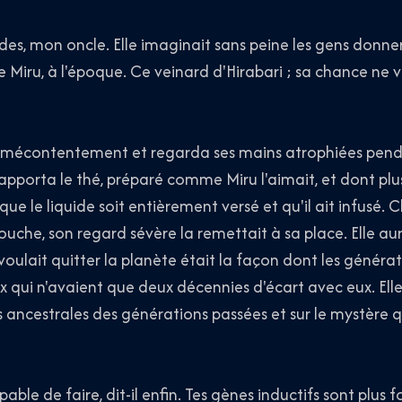
es, mon oncle. Elle imaginait sans peine les gens donne
e Miru, à l'époque. Ce veinard d'Hirabari ; sa chance ne v
n mécontentement et regarda ses mains atrophiées pen
 apporta le thé, préparé comme Miru l'aimait, et dont plu
ue le liquide soit entièrement versé et qu'il ait infusé. 
uche, son regard sévère la remettait à sa place. Elle aura
 voulait quitter la planète était la façon dont les généra
 qui n'avaient que deux décennies d'écart avec eux. Elle
ons ancestrales des générations passées et sur le mystère 
able de faire, dit-il enfin. Tes gènes inductifs sont plus 