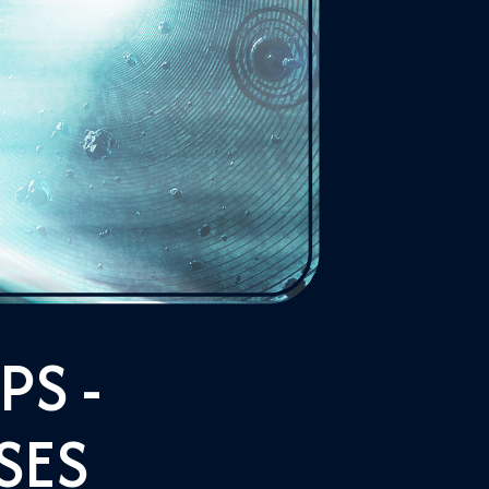
PS -
SES