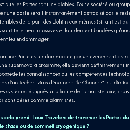
st que les Portes sont inviolables. Toute société ou group
une porte serait instantanément ostracisé par le reste 
 terribles de la part des Elohim eux-mêmes (si tant est qu'i
es sont tellement massives et lourdement blindées qu'au
ment les endommager.
té où une Porte est endommagée par un événement astr
ne supernova à proximité, elle devient définitivement inu
 possède les connaissances ou les compétences technologi
pos d'un techno-virus dénommé "le Chancre" qui diminuera
les systèmes éloignés, à la limite de l'amas stellaire, mai
ar considérés comme alarmistes.
cela prend-il aux Travelers de traverser les Portes du 
 de stase ou de sommeil cryogénique ?