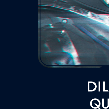
DIL
QU