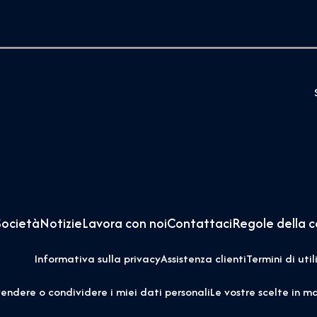
Società
Notizie
Lavora con noi
Contattaci
Regole della 
Informativa sulla privacy
Assistenza clienti
Termini di util
endere o condividere i miei dati personali
Le vostre scelte in m