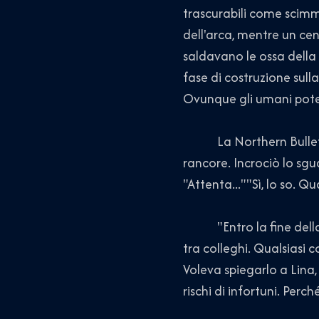
trascurabili come scimmi
dell'arca, mentre un cen
saldavano le ossa della 
fase di costruzione sulla
Ovunque gli umani pote
La Northern Bullet. La
rancore. Incrociò lo sg
"Attenta...""Sì, lo so. 
"Entro la fine della s
tra colleghi. Qualsiasi 
Voleva spiegarlo a Lina,
rischi di infortuni. Perch