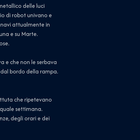
etallico delle luci
aio di robot univano e
e navi attualmente in
 Luna e su Marte.
ose.
a e che non le serbava
 dal bordo della rampa.
ttuta che ripetevano
e quale settimana.
ze, degli orari e dei