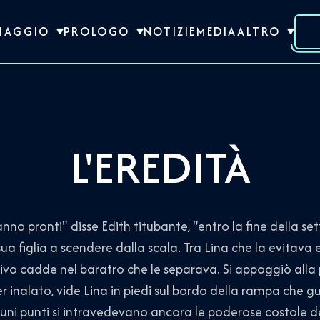
VIAGGIO
PROLOGO
NOTIZIE
MEDIA
ALTRO
L'EREDITÀ
pronti" disse Edith titubante, "entro la fine della s
ua figlia a scendere dalla scala. Tra Lina che la evitava e
tivo cadde nel baratro che le separava. Si appoggiò alla
r inalato, vide Lina in piedi sul bordo della rampa che g
cuni punti si intravedevano ancora le poderose costole de