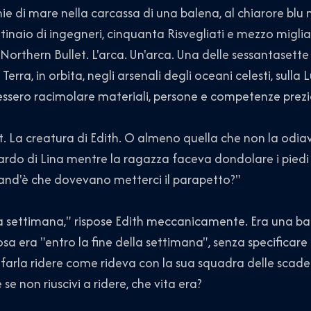
e di mare nella carcassa di una balena, al chiarore blu m
tinaio di ingegneri, cinquanta Risvegliati e mezzo migli
Northern Bullet. L'arca. Un'arca. Una delle sessantasett
 Terra, in orbita, negli arsenali degli oceani celesti, sulla
ssero racimolare materiali, persone e competenze prezi
 creatura di Edith. O almeno quella che non la odiav
uardo di Lina mentre la ragazza faceva dondolare i piedi
Quand'è che dovevano metterci il parapetto?"
ettimana," rispose Edith meccanicamente. Era una ba
cosa era "entro la fine della settimana", senza specificar
 farla ridere come rideva con la sua squadra delle scaden
é se non riuscivi a ridere, che vita era?