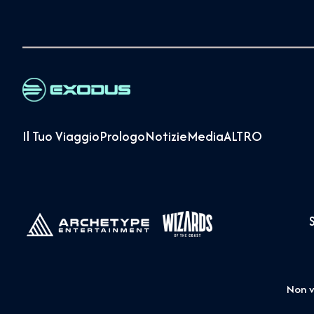
Il Tuo Viaggio
Prologo
Notizie
Media
ALTRO
Non v