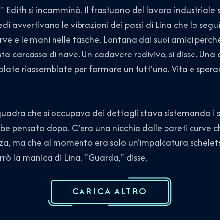
h si incamminò. Il frastuono del lavoro industriale so
edi avvertivano le vibrazioni dei passi di Lina che la seg
urve e le mani nelle tasche. Lontana dai suoi amici perc
esta carcassa di nave. Un cadavere redivivo, si disse. Un
icolate riassemblate per formare un tutt'uno. Vita e spera
dra che si occupava dei dettagli stava sistemando i su
bbe pensato dopo. C'era una nicchia dalle pareti curve 
, ma che al momento era solo un'impalcatura scheletri
errò la manica di Lina. "Guarda," disse.
CARICA ALTRO