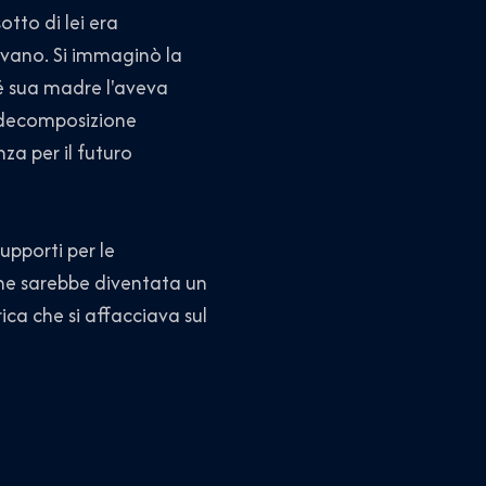
tto di lei era
uivano. Si immaginò la
hé sua madre l'aveva
a decomposizione
nza per il futuro
pporti per le
che sarebbe diventata un
ca che si affacciava sul