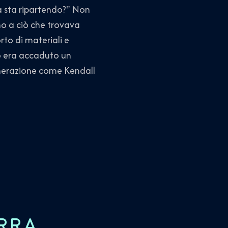
a sta ripartendo?" Non
no a ciò che trovava
rto di materiali e
iò era accaduto un
enerazione come Kendall
RRA