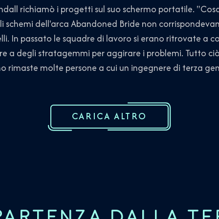
ll richiamò i progetti sul suo schermo portatile. "Cos
gli schemi dell'arca Abandoned Bride non corrispondeva
li. In passato le squadre di lavoro si erano ritrovate a co
e a degli stratagemmi per aggirare i problemi. Tutto c
no rimaste molte persone a cui un ingegnere di terza g
CARICA ALTRO
 PARTENZA DALLA TE