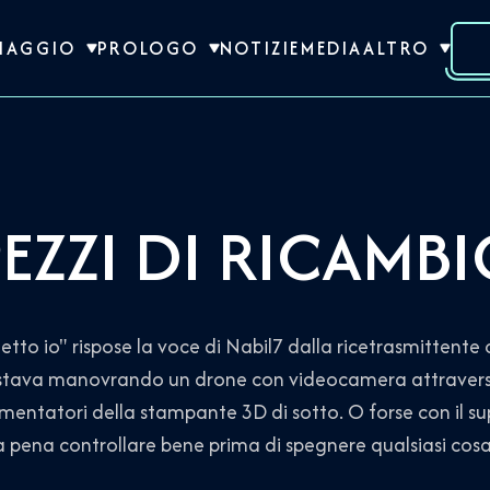
VIAGGIO
PROLOGO
NOTIZIE
MEDIA
ALTRO
EZZI DI RICAMB
 io" rispose la voce di Nabil7 dalla ricetrasmittente 
 stava manovrando un drone con videocamera attraverso 
imentatori della stampante 3D di sotto. O forse con il su
 pena controllare bene prima di spegnere qualsiasi cosa